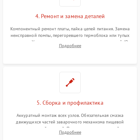
4. Ремонт и замена деталей
Компонентный ремонт платы, пайка цепей питания. Замена
неисправной помпы, перегоревшего термоблока или тупых
жерновов. Установка новых силиконовых уплотнителей (O-
Подробнее
ring) и тефлоновых трубок для надежного устранения
протечек.
5. Сборка и профилактика
Аккуратный монтаж всех узлов. Обязательная смазка
движущихся частей заварочного механизма пищевой
силиконовой смазкой. Проведение программной
Подробнее
декальцинации и очистки системы от кофейных масел.