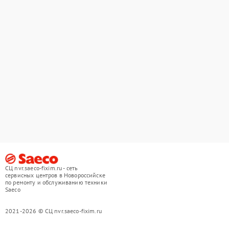
СЦ nvr.saeco-fixim.ru - сеть
сервисных центров в Новороссийске
по ремонту и обслуживанию техники
Saeco
2021-2026 © СЦ nvr.saeco-fixim.ru