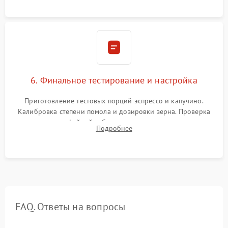
Надежная фиксация всех соединений.
6. Финальное тестирование и настройка
Приготовление тестовых порций эспрессо и капучино.
Калибровка степени помола и дозировки зерна. Проверка
плотности кофейной таблетки, температуры напитка и
Подробнее
качества молочной пены. Контроль отсутствия посторонних
шумов и протечек.
FAQ. Ответы на вопросы