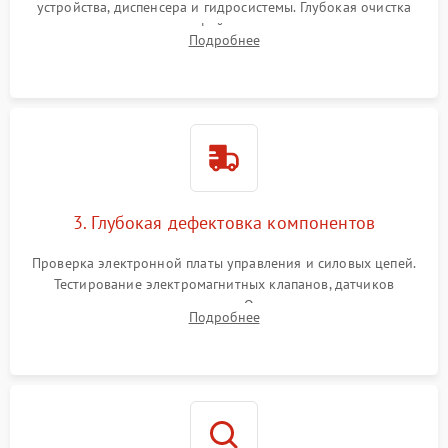
устройства, диспенсера и гидросистемы. Глубокая очистка
внутренних узлов от кофейных масел, жмыха и накипи.
Подробнее
Промывка дренажных каналов и фильтров с использованием
специализированной химии.
3. Глубокая дефектовка компонентов
Проверка электронной платы управления и силовых цепей.
Тестирование электромагнитных клапанов, датчиков
температуры и расходомера. Оценка степени износа
Подробнее
жерновов кофемолки, уплотнительных колец гидросистемы
и шестерней редуктора.