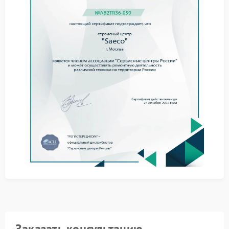
загрязнение направляющих механизма;
износ пластиковых элементов;
высыхание смазки в подвижных частях;
перекос блока после неправильной установки.
Какие признаки указывают на
проблему
Нарушение работы заметно уже на этапе
извлечения блока. При регулярном обслуживании в
сервисе Saeco такие признаки обнаруживаются
заранее и устраняются до появления более
сложных неисправностей. Обратить внимание стоит
на следующие моменты:
блок выходит рывками;
для извлечения требуется значительное усилие;
деталь не фиксируется в посадочном положении;
механизм сопровождается скрипом при движении.
Что выполняется при ремонте
Если механизм заедает, требуется техническое
Заказать консультацию