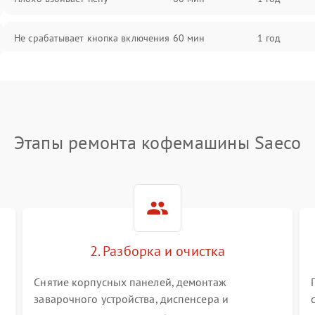
Не срабатывает кнопка включения
60 мин
1 год
Запах гари при работе
60 мин
1 год
Постоянные сбои в работе
60 мин
1 год
Этапы ремонта кофемашины Saeco
2. Разборка и очистка
Снятие корпусных панелей, демонтаж
заварочного устройства, диспенсера и