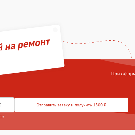
й на ремонт
При оформл
Отправить заявку и получить 1500 ₽
сти