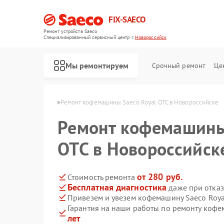
FIX-SAECO
Ремонт устройств Saeco
Специализированный cервисный центр г.
Новороссийск
Мы ремонтируем
Срочный ремонт
Це
co в Новороссийске
Ремонт кофемашины Saeco Royal OTC в Новороссийске
Ремонт кофемашины
OTC в Новороссийск
от 280 руб.
Стоимость ремонта
Бесплатная диагностика
даже при отказ
Привезем и увезем кофемашину Saeco Roya
Гарантия на наши работы по ремонту кофе
лет