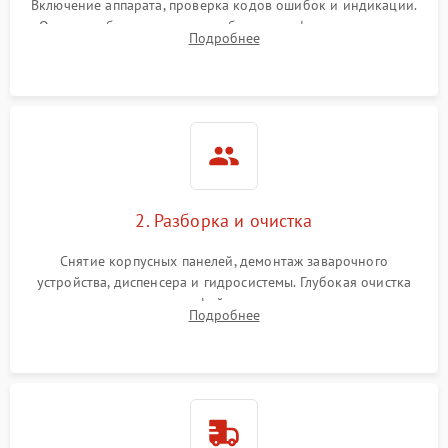
Включение аппарата, проверка кодов ошибок и индикации.
Оценка работы помпы, термоблока и кофемолки на слух.
Подробнее
Измерение температуры и давления воды для выявления
локализации поломки.
2. Разборка и очистка
Снятие корпусных панелей, демонтаж заварочного
устройства, диспенсера и гидросистемы. Глубокая очистка
внутренних узлов от кофейных масел, жмыха и накипи.
Подробнее
Промывка дренажных каналов и фильтров с использованием
специализированной химии.