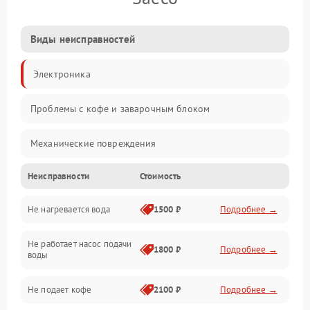
Виды неисправностей
Электроника
Проблемы с кофе и заварочным блоком
Механические повреждения
Неисправности
Стоимость
Прочие неисправности
Не нагревается вода
1500 ₽
Подробнее →
Включение и работа
Не работает насос подачи
Проблемы с водой
1800 ₽
Подробнее →
воды
Проблемы с капучинатором и паром
Не подает кофе
2100 ₽
Подробнее →