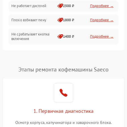
Управление и электроника
Не работает дисплей
2500 ₽
Подробнее →
Программное обеспечение
Плохо взбивает пену
1800 ₽
Подробнее →
Не срабатывает кнопка
1400 ₽
Подробнее →
включения
Запах гари при работе
1800 ₽
Подробнее →
Постоянные сбои в работе
1500 ₽
Подробнее →
Этапы ремонта кофемашины Saeco
1. Первичная диагностика
Осмотр корпуса, капучинатора и заварочного блока.