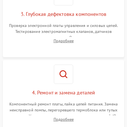
3. Глубокая дефектовка компонентов
Проверка электронной платы управления и силовых цепей.
Тестирование электромагнитных клапанов, датчиков
температуры и расходомера. Оценка степени износа
Подробнее
жерновов кофемолки, уплотнительных колец гидросистемы
и шестерней редуктора.
4. Ремонт и замена деталей
Компонентный ремонт платы, пайка цепей питания. Замена
неисправной помпы, перегоревшего термоблока или тупых
жерновов. Установка новых силиконовых уплотнителей (O-
Подробнее
ring) и тефлоновых трубок для надежного устранения