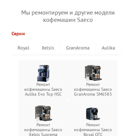
Мы ремонтируем и другие модели
кофемашин Saeco
Серии
Royal
Xelsis
GranAroma
Aulika
Ремонт
Ремонт
кофемашины Saeco
кофемашины Saeco
Aulika Evo Top HSC
GranAroma SM6585
Ремонт
Ремонт
кофемашины Saeco
кофемашины Saeco
Xelsis Suprema
Royal OTC