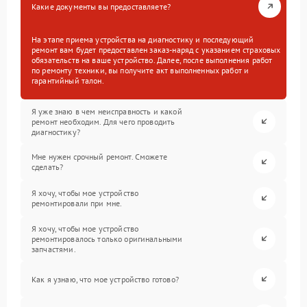
Какие документы вы предоставляете?
На этапе приема устройства на диагностику и последующий
ремонт вам будет предоставлен заказ-наряд с указанием страховых
обязательств на ваше устройство. Далее, после выполнения работ
по ремонту техники, вы получите акт выполненных работ и
гарантийный талон.
Я уже знаю в чем неисправность и какой
ремонт необходим. Для чего проводить
диагностику?
Мне нужен срочный ремонт. Сможете
сделать?
Я хочу, чтобы мое устройство
ремонтировали при мне.
Я хочу, чтобы мое устройство
ремонтировалось только оригинальными
запчастями.
Как я узнаю, что мое устройство готово?