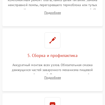
неисправной помпы, перегоревшего термоблока или тупых
жерновов. Установка новых силиконовых уплотнителей (O-
Подробнее
ring) и тефлоновых трубок для надежного устранения
протечек.
5. Сборка и профилактика
Аккуратный монтаж всех узлов. Обязательная смазка
движущихся частей заварочного механизма пищевой
силиконовой смазкой. Проведение программной
Подробнее
декальцинации и очистки системы от кофейных масел.
Надежная фиксация всех соединений.