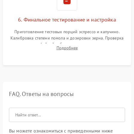
6. Финальное тестирование и настройка
Приготовление тестовых порций эспрессо и капучино.
Калибровка степени помола и дозировки зерна. Проверка
плотности кофейной таблетки, температуры напитка и
Подробнее
качества молочной пены. Контроль отсутствия посторонних
шумов и протечек.
FAQ. Ответы на вопросы
Вы можете ознакомиться с приведенными ниже