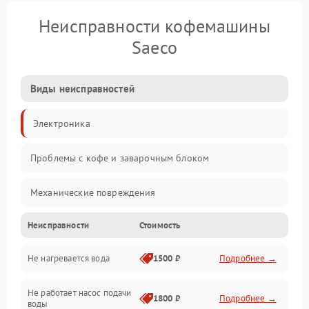
Неисправности кофемашины
Saeco
Виды неисправностей
Электроника
Проблемы с кофе и заварочным блоком
Механические повреждения
Неисправности
Стоимость
Прочие неисправности
Не нагревается вода
1500 ₽
Подробнее →
Включение и работа
Не работает насос подачи
Проблемы с водой
1800 ₽
Подробнее →
воды