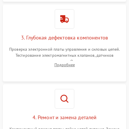
3. Глубокая дефектовка компонентов
Проверка электронной платы управления и силовых цепей.
Тестирование электромагнитных клапанов, датчиков
температуры и расходомера. Оценка степени износа
Подробнее
жерновов кофемолки, уплотнительных колец гидросистемы
и шестерней редуктора.
4. Ремонт и замена деталей
Компонентный ремонт платы, пайка цепей питания. Замена