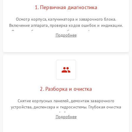
1. Первичная диагностика
Осмотр корпуса, капучинатора и заварочного блока.
Включение аппарата, проверка кодов ошибок и индикации.
Оценка работы помпы, термоблока и кофемолки на слух.
Подробнее
Измерение температуры и давления воды для выявления
локализации поломки.
2. Разборка и очистка
Снятие корпусных панелей, демонтаж заварочного
устройства, диспенсера и гидросистемы. Глубокая очистка
внутренних узлов от кофейных масел, жмыха и накипи.
Подробнее
Промывка дренажных каналов и фильтров с использованием
специализированной химии.