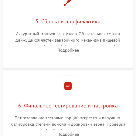
5. Сборка и профилактика
Аккуратный монтаж всех узлов. Обязательная смазка
движущихся частей заварочного механизма пищевой
силиконовой смазкой. Проведение программной
Подробнее
декальцинации и очистки системы от кофейных масел.
Надежная фиксация всех соединений.
6. Финальное тестирование и настройка
Приготовление тестовых порций эспрессо и капучино.
Калибровка степени помола и дозировки зерна. Проверка
плотности кофейной таблетки, температуры напитка и
Подробнее