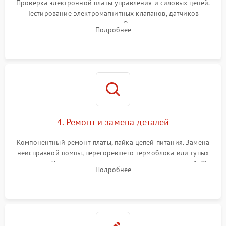
Проверка электронной платы управления и силовых цепей.
Тестирование электромагнитных клапанов, датчиков
температуры и расходомера. Оценка степени износа
Подробнее
жерновов кофемолки, уплотнительных колец гидросистемы
и шестерней редуктора.
4. Ремонт и замена деталей
Компонентный ремонт платы, пайка цепей питания. Замена
неисправной помпы, перегоревшего термоблока или тупых
жерновов. Установка новых силиконовых уплотнителей (O-
Подробнее
ring) и тефлоновых трубок для надежного устранения
протечек.