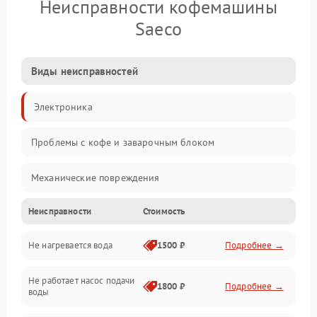
Неисправности кофемашины
Saeco
Виды неисправностей
Электроника
Проблемы с кофе и заварочным блоком
Механические повреждения
Неисправности
Стоимость
Прочие неисправности
Не нагревается вода
1500 ₽
Подробнее →
Включение и работа
Не работает насос подачи
Проблемы с водой
1800 ₽
Подробнее →
воды