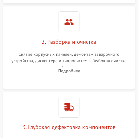
2. Разборка и очистка
Снятие корпусных панелей, демонтаж заварочного
устройства, диспенсера и гидросистемы. Глубокая очистка
внутренних узлов от кофейных масел, жмыха и накипи.
Подробнее
Промывка дренажных каналов и фильтров с использованием
специализированной химии.
3. Глубокая дефектовка компонентов