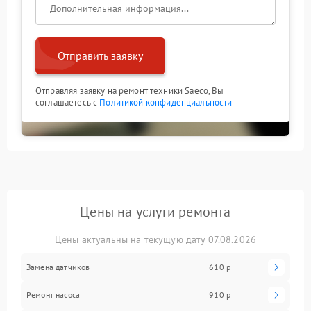
очистку носика и внутренних каналов от накипи и
загрязнений;
замену изношенных уплотнителей и поврежденных
элементов;
Отправить заявку
тестирование работы кофемашины после
завершения работ.
Отправляя заявку на ремонт техники Saeco, Вы
Своевременное обращение в сервис FIX-SAECO
соглашаетесь с
Политикой конфиденциальности
позволит устранить причину утечки и вернуть
кофемашине штатную работоспособность.
Цены на услуги ремонта
Цены актуальны на текущую дату 07.08.2026
Замена датчиков
610 р
Ремонт насоса
910 р