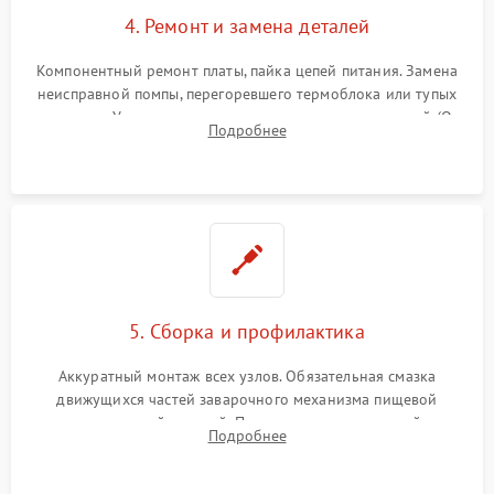
4. Ремонт и замена деталей
Компонентный ремонт платы, пайка цепей питания. Замена
неисправной помпы, перегоревшего термоблока или тупых
жерновов. Установка новых силиконовых уплотнителей (O-
Подробнее
ring) и тефлоновых трубок для надежного устранения
протечек.
5. Сборка и профилактика
Аккуратный монтаж всех узлов. Обязательная смазка
движущихся частей заварочного механизма пищевой
силиконовой смазкой. Проведение программной
Подробнее
декальцинации и очистки системы от кофейных масел.
Надежная фиксация всех соединений.