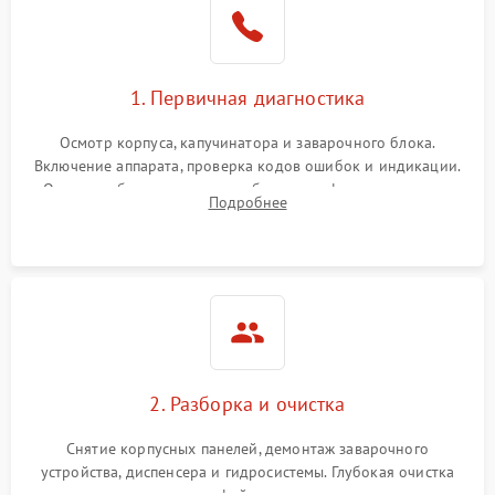
1. Первичная диагностика
Осмотр корпуса, капучинатора и заварочного блока.
Включение аппарата, проверка кодов ошибок и индикации.
Оценка работы помпы, термоблока и кофемолки на слух.
Подробнее
Измерение температуры и давления воды для выявления
локализации поломки.
2. Разборка и очистка
Снятие корпусных панелей, демонтаж заварочного
устройства, диспенсера и гидросистемы. Глубокая очистка
внутренних узлов от кофейных масел, жмыха и накипи.