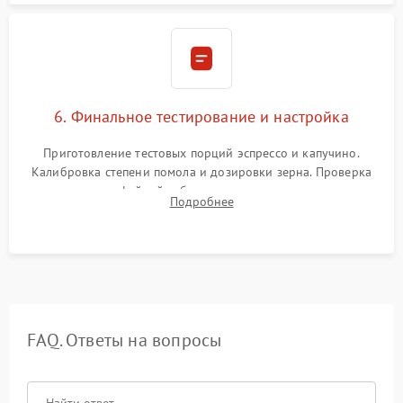
6. Финальное тестирование и настройка
Приготовление тестовых порций эспрессо и капучино.
Калибровка степени помола и дозировки зерна. Проверка
плотности кофейной таблетки, температуры напитка и
Подробнее
качества молочной пены. Контроль отсутствия посторонних
шумов и протечек.
FAQ. Ответы на вопросы