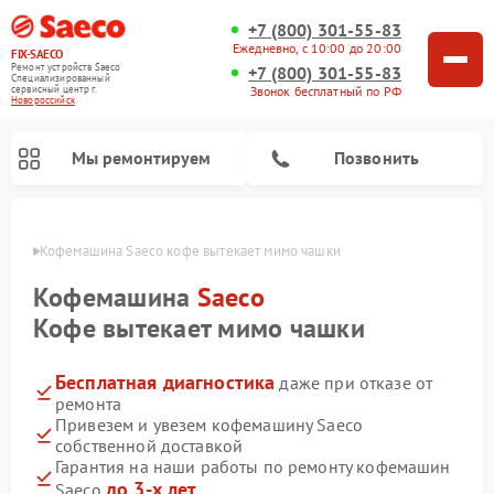
+7 (800) 301-55-83
Ежедневно, с 10:00 до 20:00
FIX-SAECO
Ремонт устройств Saeco
+7 (800) 301-55-83
Специализированный
cервисный центр г.
Звонок бесплатный по РФ
Новороссийск
Мы ремонтируем
Позвонить
ийске
Кофемашина Saeco кофе вытекает мимо чашки
Кофемашина
Saeco
Кофе вытекает мимо чашки
Бесплатная диагностика
даже при отказе от
ремонта
Привезем и увезем кофемашину Saeco
собственной доставкой
Гарантия на наши работы по ремонту кофемашин
до 3-х лет
Saeco