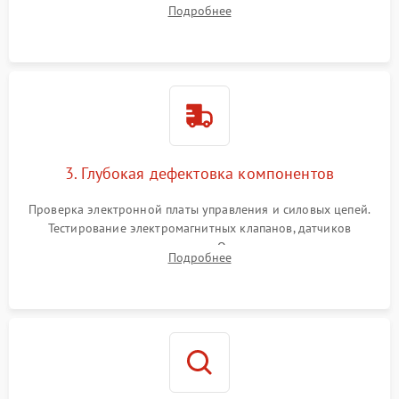
Подробнее
Промывка дренажных каналов и фильтров с использованием
специализированной химии.
3. Глубокая дефектовка компонентов
Проверка электронной платы управления и силовых цепей.
Тестирование электромагнитных клапанов, датчиков
температуры и расходомера. Оценка степени износа
Подробнее
жерновов кофемолки, уплотнительных колец гидросистемы
и шестерней редуктора.