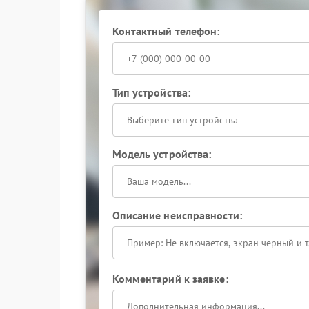
Когда требуется ремонт
Контактный телефон:
Обращение к специалисту необходимо, если тем
приготовление идет как обычно, но результат 
сервисный центр Saeco проводит диагностику 
Тип устройства:
изношенные детали и возвращает технике нор
получать действительно горячий кофе без ли
Выберите тип устройства
Модель устройства:
Описание неисправности:
Комментарий к заявке: