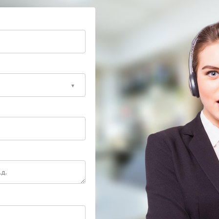
пература не меняется, вкус кофе стал слабее, а
остается неудовлетворительным. В такой ситуации
нагрева, очищает внутренние элементы, меняет
мальный режим работы. Это позволяет снова
шних рисков для внутренних компонентов.