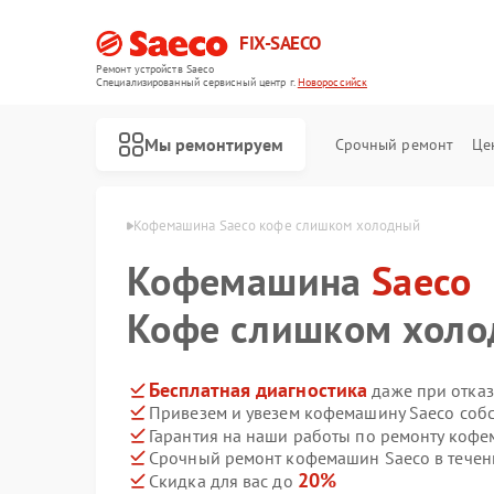
FIX-SAECO
Ремонт устройств Saeco
Специализированный cервисный центр г.
Новороссийск
Мы ремонтируем
Срочный ремонт
Це
co в Новороссийске
Кофемашина Saeco кофе слишком холодный
Кофемашина
Saeco
Кофе слишком хол
Бесплатная диагностика
даже при отказ
Привезем и увезем кофемашину Saeco соб
Гарантия на наши работы по ремонту коф
Срочный ремонт кофемашин Saeco в течен
20%
Скидка для вас до