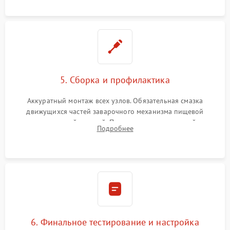
протечек.
5. Сборка и профилактика
Аккуратный монтаж всех узлов. Обязательная смазка
движущихся частей заварочного механизма пищевой
силиконовой смазкой. Проведение программной
Подробнее
декальцинации и очистки системы от кофейных масел.
Надежная фиксация всех соединений.
6. Финальное тестирование и настройка