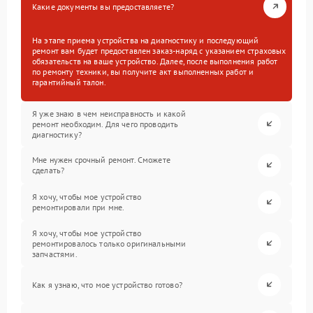
Какие документы вы предоставляете?
На этапе приема устройства на диагностику и последующий
ремонт вам будет предоставлен заказ-наряд с указанием страховых
обязательств на ваше устройство. Далее, после выполнения работ
по ремонту техники, вы получите акт выполненных работ и
гарантийный талон.
Я уже знаю в чем неисправность и какой
ремонт необходим. Для чего проводить
диагностику?
Мне нужен срочный ремонт. Сможете
сделать?
Я хочу, чтобы мое устройство
ремонтировали при мне.
Я хочу, чтобы мое устройство
ремонтировалось только оригинальными
запчастями.
Как я узнаю, что мое устройство готово?