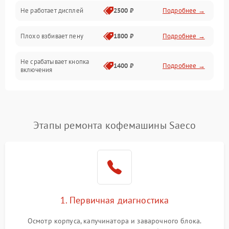
Управление и электроника
Не работает дисплей
2500 ₽
Подробнее →
Программное обеспечение
Плохо взбивает пену
1800 ₽
Подробнее →
Не срабатывает кнопка
1400 ₽
Подробнее →
включения
Запах гари при работе
1800 ₽
Подробнее →
Постоянные сбои в работе
1500 ₽
Подробнее →
Этапы ремонта кофемашины Saeco
1. Первичная диагностика
Осмотр корпуса, капучинатора и заварочного блока.