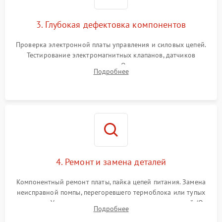
3. Глубокая дефектовка компонентов
Проверка электронной платы управления и силовых цепей.
Тестирование электромагнитных клапанов, датчиков
температуры и расходомера. Оценка степени износа
Подробнее
жерновов кофемолки, уплотнительных колец гидросистемы
и шестерней редуктора.
4. Ремонт и замена деталей
Компонентный ремонт платы, пайка цепей питания. Замена
неисправной помпы, перегоревшего термоблока или тупых
жерновов. Установка новых силиконовых уплотнителей (O-
Подробнее
ring) и тефлоновых трубок для надежного устранения