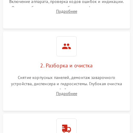
Включение аппарата, проверка кодов ошибок и индикации.
Оценка работы помпы, термоблока и кофемолки на слух.
Подробнее
Измерение температуры и давления воды для выявления
локализации поломки.
2. Разборка и очистка
Снятие корпусных панелей, демонтаж заварочного
устройства, диспенсера и гидросистемы. Глубокая очистка
внутренних узлов от кофейных масел, жмыха и накипи.
Подробнее
Промывка дренажных каналов и фильтров с использованием
специализированной химии.