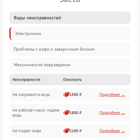
Виды неисправностей
Электроника
Проблемы с кофе и заварочным блоком
Механические повреждения
Неисправности
Стоимость
Прочие неисправности
Не нагревается вода
1500 ₽
Подробнее →
Включение и работа
Не работает насос подачи
Проблемы с водой
1800 ₽
Подробнее →
воды
Проблемы с капучинатором и паром
Не подает кофе
2100 ₽
Подробнее →