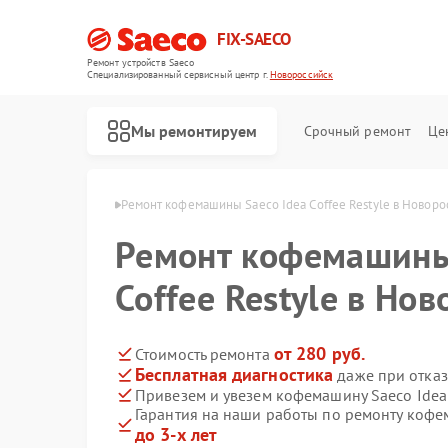
FIX-SAECO
Ремонт устройств Saeco
Специализированный cервисный центр г.
Новороссийск
Мы ремонтируем
Срочный ремонт
Це
co в Новороссийске
Ремонт кофемашины Saeco Idea Coffee Restyle в Новоро
Ремонт кофемашины
Coffee Restyle в Но
от 280 руб.
Стоимость ремонта
Бесплатная диагностика
даже при отказ
Привезем и увезем кофемашину Saeco Idea 
Гарантия на наши работы по ремонту кофем
до 3-х лет