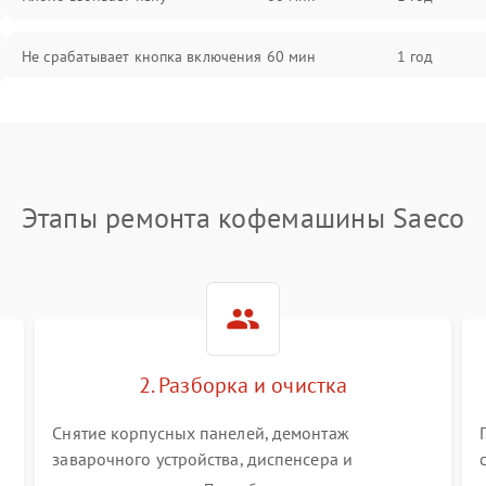
Не срабатывает кнопка включения
60 мин
1 год
Запах гари при работе
60 мин
1 год
Постоянные сбои в работе
60 мин
1 год
Этапы ремонта кофемашины Saeco
2. Разборка и очистка
Снятие корпусных панелей, демонтаж
заварочного устройства, диспенсера и
гидросистемы. Глубокая очистка внутренних