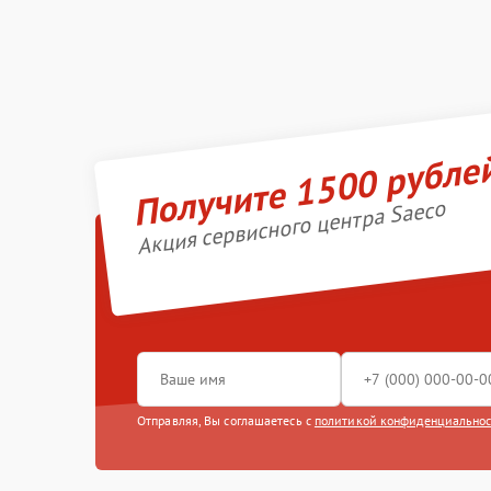
Получите 1500 рубле
Акция сервисного центра Saeco
Отправляя, Вы соглашаетесь с
политикой конфиденциально