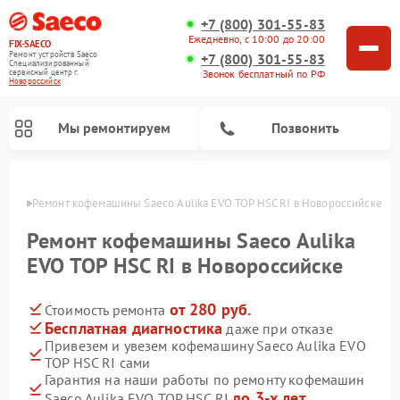
+7 (800) 301-55-83
Ежедневно, с 10:00 до 20:00
FIX-SAECO
Ремонт устройств Saeco
+7 (800) 301-55-83
Специализированный
cервисный центр г.
Звонок бесплатный по РФ
Новороссийск
Мы ремонтируем
Позвонить
ийске
Ремонт кофемашины Saeco Aulika EVO TOP HSC RI в Новороссийске
Ремонт кофемашины Saeco Aulika
EVO TOP HSC RI в Новороссийске
от 280 руб.
Стоимость ремонта
Бесплатная диагностика
даже при отказе
Привезем и увезем кофемашину Saeco Aulika EVO
TOP HSC RI сами
Гарантия на наши работы по ремонту кофемашин
до 3-х лет
Saeco Aulika EVO TOP HSC RI