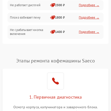
Управление и электроника
Не работает дисплей
2500 ₽
Подробнее →
Программное обеспечение
Плохо взбивает пену
1800 ₽
Подробнее →
Не срабатывает кнопка
1400 ₽
Подробнее →
включения
Запах гари при работе
1800 ₽
Подробнее →
Постоянные сбои в работе
1500 ₽
Подробнее →
Этапы ремонта кофемашины Saeco
1. Первичная диагностика
Осмотр корпуса, капучинатора и заварочного блока.