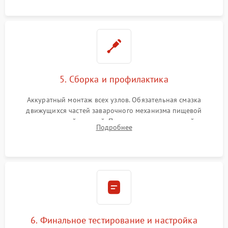
протечек.
5. Сборка и профилактика
Аккуратный монтаж всех узлов. Обязательная смазка
движущихся частей заварочного механизма пищевой
силиконовой смазкой. Проведение программной
Подробнее
декальцинации и очистки системы от кофейных масел.
Надежная фиксация всех соединений.
6. Финальное тестирование и настройка