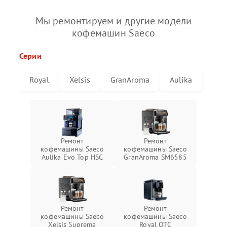
Мы ремонтируем и другие модели
кофемашин Saeco
Серии
Royal
Xelsis
GranAroma
Aulika
Ремонт
Ремонт
кофемашины Saeco
кофемашины Saeco
Aulika Evo Top HSC
GranAroma SM6585
Ремонт
Ремонт
кофемашины Saeco
кофемашины Saeco
Xelsis Suprema
Royal OTC