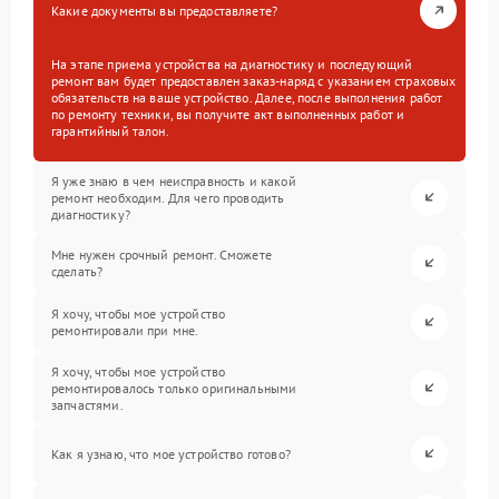
Какие документы вы предоставляете?
На этапе приема устройства на диагностику и последующий
ремонт вам будет предоставлен заказ-наряд с указанием страховых
обязательств на ваше устройство. Далее, после выполнения работ
по ремонту техники, вы получите акт выполненных работ и
гарантийный талон.
Я уже знаю в чем неисправность и какой
ремонт необходим. Для чего проводить
диагностику?
Мне нужен срочный ремонт. Сможете
сделать?
Я хочу, чтобы мое устройство
ремонтировали при мне.
Я хочу, чтобы мое устройство
ремонтировалось только оригинальными
запчастями.
Как я узнаю, что мое устройство готово?