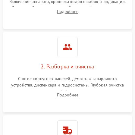
Включение аппарата, проверка кодов ошибок и индикации.
Оценка работы помпы, термоблока и кофемолки на слух.
Подробнее
Измерение температуры и давления воды для выявления
локализации поломки.
2. Разборка и очистка
Снятие корпусных панелей, демонтаж заварочного
устройства, диспенсера и гидросистемы. Глубокая очистка
внутренних узлов от кофейных масел, жмыха и накипи.
Подробнее
Промывка дренажных каналов и фильтров с использованием
специализированной химии.