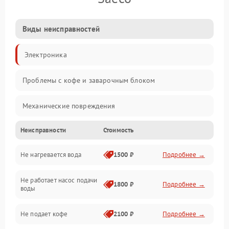
Виды неисправностей
Электроника
Проблемы с кофе и заварочным блоком
Механические повреждения
Неисправности
Стоимость
Прочие неисправности
Не нагревается вода
1500 ₽
Подробнее →
Включение и работа
Не работает насос подачи
Проблемы с водой
1800 ₽
Подробнее →
воды
Проблемы с капучинатором и паром
Не подает кофе
2100 ₽
Подробнее →