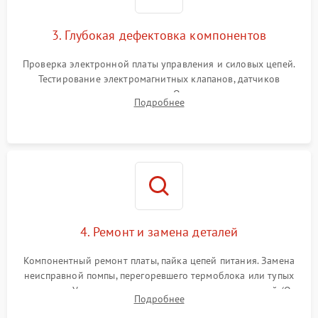
3. Глубокая дефектовка компонентов
Проверка электронной платы управления и силовых цепей.
Тестирование электромагнитных клапанов, датчиков
температуры и расходомера. Оценка степени износа
Подробнее
жерновов кофемолки, уплотнительных колец гидросистемы
и шестерней редуктора.
4. Ремонт и замена деталей
Компонентный ремонт платы, пайка цепей питания. Замена
неисправной помпы, перегоревшего термоблока или тупых
жерновов. Установка новых силиконовых уплотнителей (O-
Подробнее
ring) и тефлоновых трубок для надежного устранения