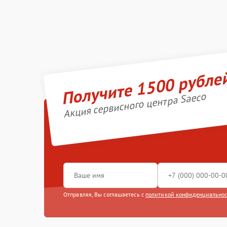
Получите 1500 рубле
Акция сервисного центра Saeco
Отправляя, Вы соглашаетесь с
политикой конфиденциально