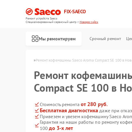
FIX-SAECO
Ремонт устройств Saeco
Специализированный cервисный центр г.
Новороссийск
Мы ремонтируем
Срочный ремонт
Це
co в Новороссийске
Ремонт кофемашины Saeco Aroma Compact SE 100 в Но
Ремонт кофемашины
Compact SE 100 в Н
от 280 руб.
Стоимость ремонта
Бесплатная диагностика
даже при отказ
Привезем и увезем кофемашину Saeco Arom
Гарантия на наши работы по ремонту кофе
до 3-х лет
100