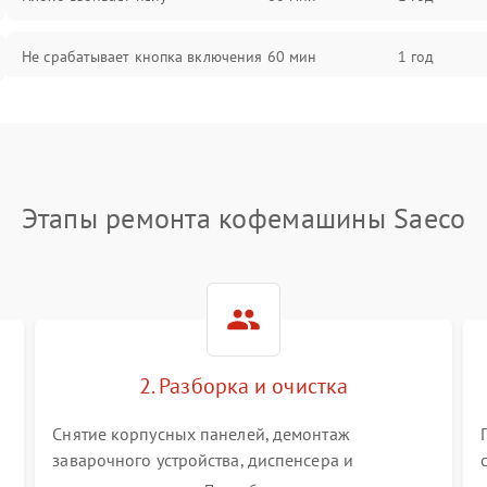
Не срабатывает кнопка включения
60 мин
1 год
Запах гари при работе
60 мин
1 год
Постоянные сбои в работе
60 мин
1 год
Этапы ремонта кофемашины Saeco
2. Разборка и очистка
Снятие корпусных панелей, демонтаж
заварочного устройства, диспенсера и
гидросистемы. Глубокая очистка внутренних